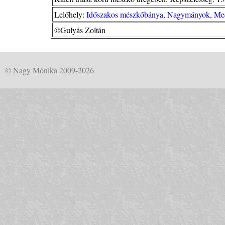
Lelőhely:
Időszakos mészkőbánya, Nagymányok, Me
©Gulyás Zoltán
© Nagy Mónika 2009-2026