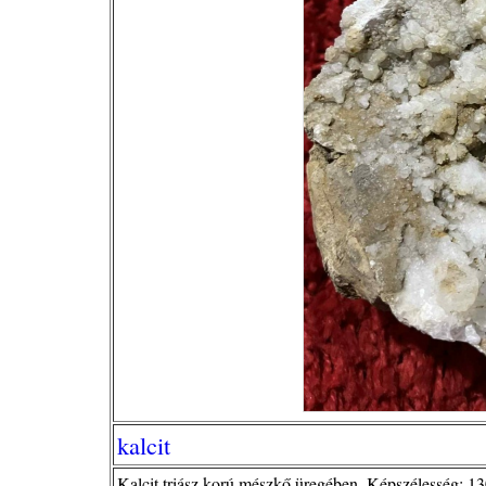
kalcit
Kalcit triász korú mészkő üregében. Képszélesség: 1