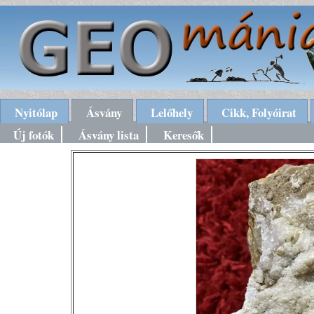
Nyitólap
Ásvány
Lelőhely
Cikk, Folyóirat
Új fotók
Ásvány lista
Keresők