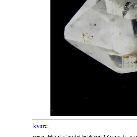
kvarc
csepp-alakú zárványokat tartalmazó 2,8 cm-es kvarckri