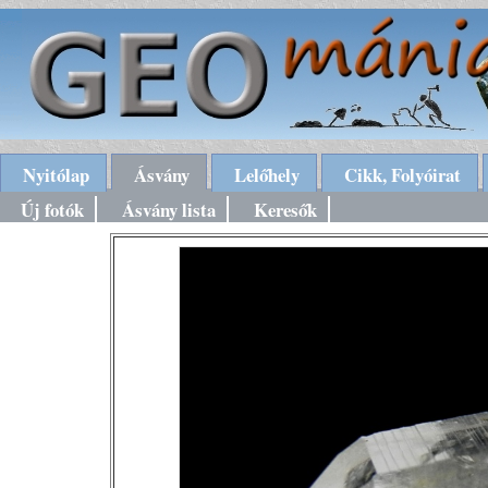
Nyitólap
Ásvány
Lelőhely
Cikk, Folyóirat
Új fotók
Ásvány lista
Keresők