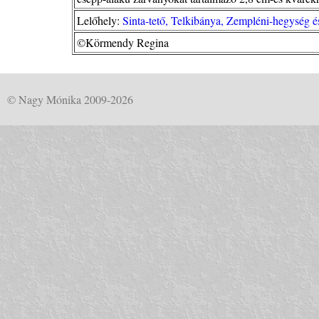
Lelőhely:
Sinta-tető, Telkibánya, Zempléni-hegység 
©Körmendy Regina
© Nagy Mónika 2009-2026