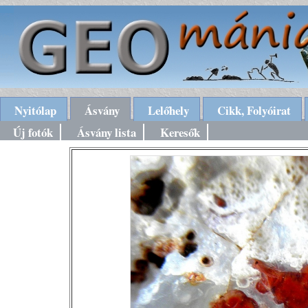
Nyitólap
Ásvány
Lelőhely
Cikk, Folyóirat
Új fotók
Ásvány lista
Keresők