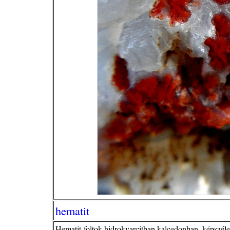
hematit
Hematit-foltok hidrokvarcitban,kalcedonban, képszéle