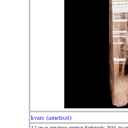
kvarc (ametiszt)
3,2 cm-es zárványos ametiszt-ikerkristály, 2010. évi g