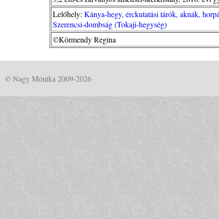
Lelőhely:
Kánya-hegy, érckutatási tárók, aknák, hor
Szerencsi-dombság (Tokaji-hegység)
©Körmendy Regina
© Nagy Mónika 2009-2026