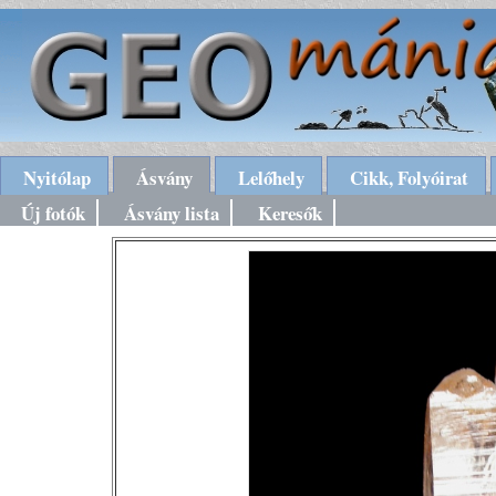
Nyitólap
Ásvány
Lelőhely
Cikk, Folyóirat
Új fotók
Ásvány lista
Keresők