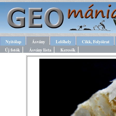
Nyitólap
Ásvány
Lelőhely
Cikk, Folyóirat
Új fotók
Ásvány lista
Keresők