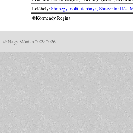
Lelőhely:
Sár-hegy, riolittufabánya, Sárszentmiklós, 
©Körmendy Regina
© Nagy Mónika 2009-2026