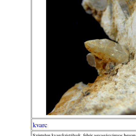
kvarc
Színtelen kvarckristályok, fehér agyagásványos bevona