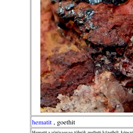
hematit
, goethit
Hematit a vörösagyag-töbrök melletti kőzetből, képszé