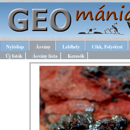
Nyitólap
Ásvány
Lelőhely
Cikk, Folyóirat
Új fotók
Ásvány lista
Keresők