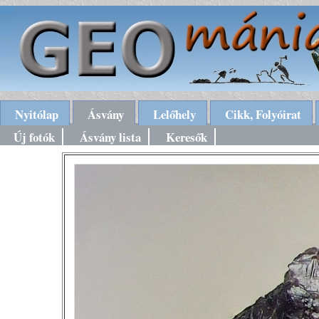
Nyitólap
Ásvány
Lelőhely
Cikk, Folyóirat
Új fotók
Ásvány lista
Keresők