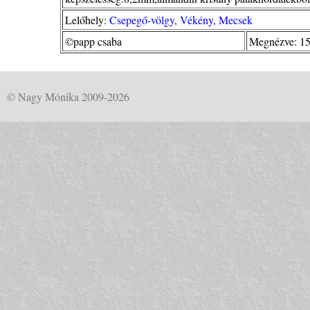
Lelőhely:
Csepegő-völgy, Vékény, Mecsek
©papp csaba
Megnézve: 15
© Nagy Mónika 2009-2026