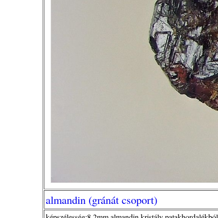
almandin (gránát csoport)
képszélesség:8,2mm,almandin kristály patakhordalékból