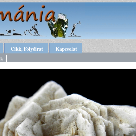
Cikk, Folyóirat
Kapcsolat
ők