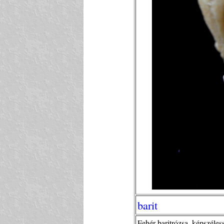
barit
Fehér baritrózsa, képszéles