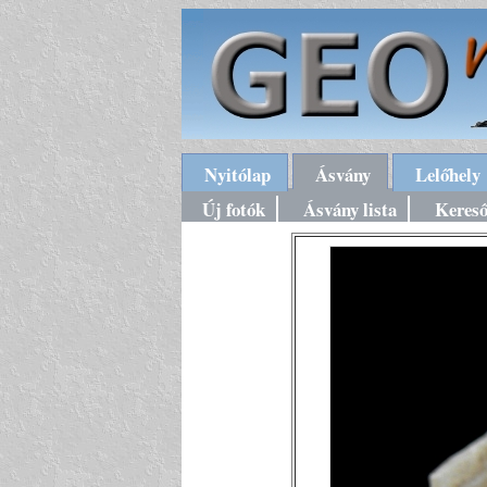
Nyitólap
Ásvány
Lelőhely
Új fotók
Ásvány lista
Keres