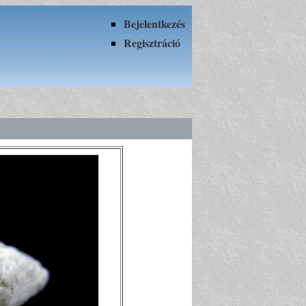
Bejelentkezés
Regisztráció