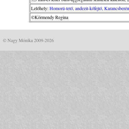
Lelőhely:
Homorú-tető, andezit-kőfejtő, Karancsber
©Körmendy Regina
© Nagy Mónika 2009-2026