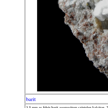
barit
3,5 mm-es fehér barit-aggregátum színtelen kalciton, 