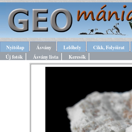
Nyitólap
Ásvány
Lelőhely
Cikk, Folyóirat
Új fotók
Ásvány lista
Keresők