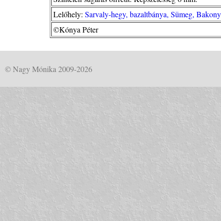
Lelőhely:
Sarvaly-hegy, bazaltbánya, Sümeg, Bakony 
©Kónya Péter
© Nagy Mónika 2009-2026