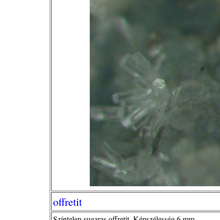
offretit
Színtelen sugaras offretit. Képszélesség 6 mm.