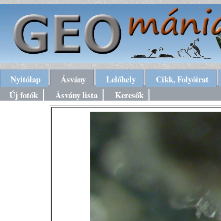
Nyitólap
Ásvány
Lelőhely
Cikk, Folyóirat
Új fotók
Ásvány lista
Keresők