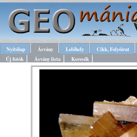
Nyitólap
Ásvány
Lelőhely
Cikk, Folyóirat
Új fotók
Ásvány lista
Keresők