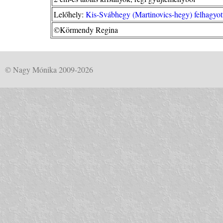
Lelőhely:
Kis-Svábhegy (Martinovics-hegy) felhagyott
©Körmendy Regina
© Nagy Mónika 2009-2026