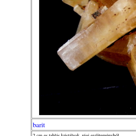
barit
2 cm-es tablás kristályok, régi gyűjteményből