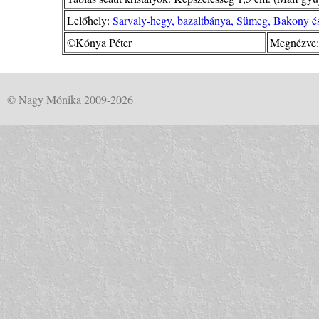
Lelőhely:
Sarvaly-hegy, bazaltbánya, Sümeg, Bakony és
©Kónya Péter
Megnézve:
© Nagy Mónika 2009-2026