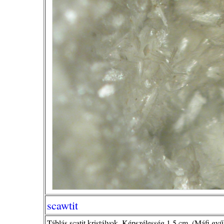
scawtit
Táblás scatit kristályok. Képszélesség 1,5 cm. (Máfi gy