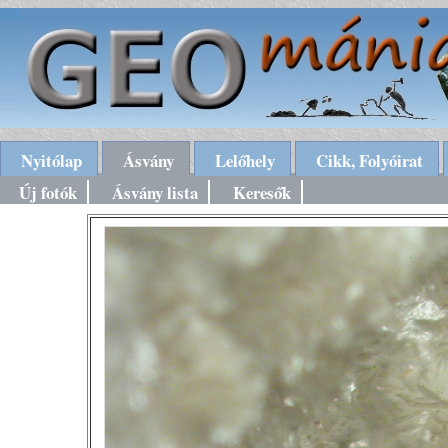
Nyitólap
Ásvány
Lelőhely
Cikk, Folyóirat
Új fotók
Ásvány lista
Keresők