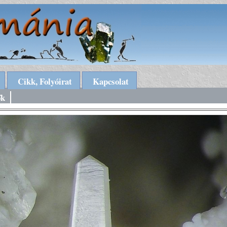
Cikk, Folyóirat
Kapcsolat
ők