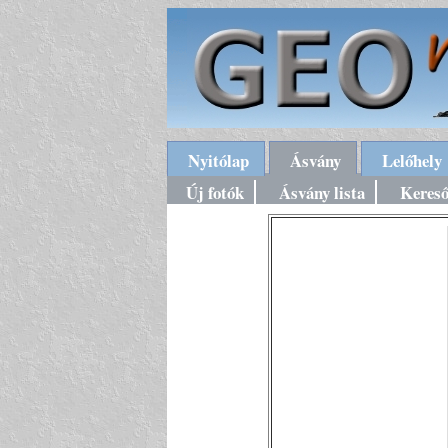
Nyitólap
Ásvány
Lelőhely
Új fotók
Ásvány lista
Keres