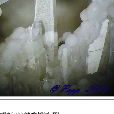
itkristályok kalcit gömbökkel ,1998..