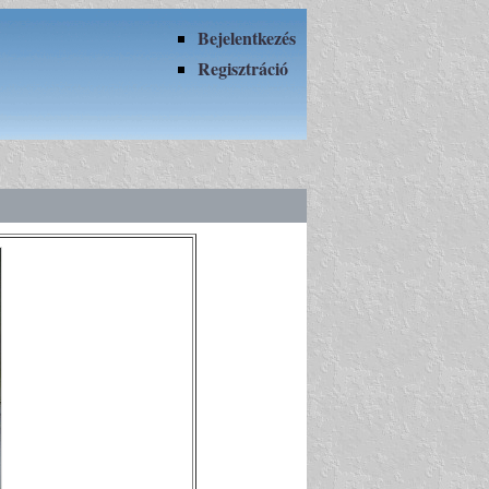
Bejelentkezés
Regisztráció