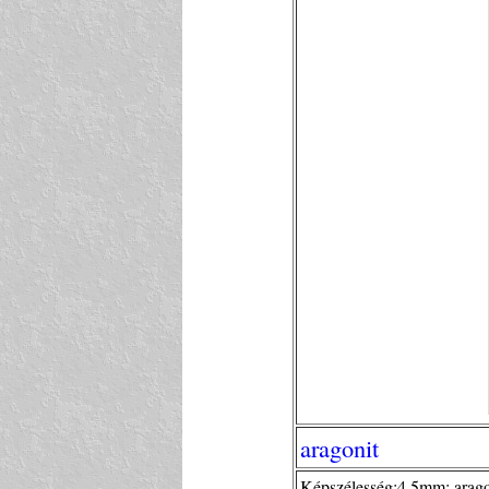
aragonit
Képszélesség:4,5mm; aragon