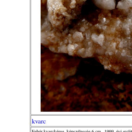
kvarc
Fehér kvarckéreg, képszélesség 6 cm,, 1999. évi gyűj