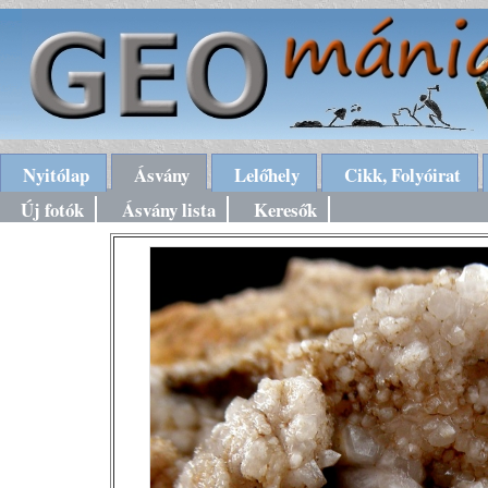
Nyitólap
Ásvány
Lelőhely
Cikk, Folyóirat
Új fotók
Ásvány lista
Keresők