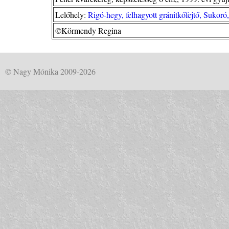
Lelőhely:
Rigó-hegy, felhagyott gránitkőfejtő, Sukor
©Körmendy Regina
© Nagy Mónika 2009-2026