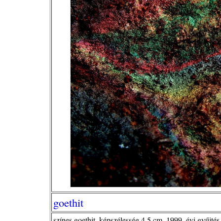
goethit
színes goethit, képszélesség 4,5 cm, 1999. évi gyűjtés