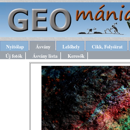
Nyitólap
Ásvány
Lelőhely
Cikk, Folyóirat
Új fotók
Ásvány lista
Keresők