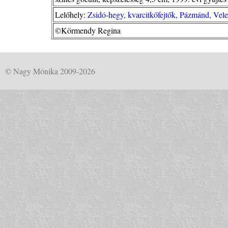
Lelőhely:
Zsidó-hegy, kvarcitkőfejtők, Pázmánd, Vel
©Körmendy Regina
© Nagy Mónika 2009-2026