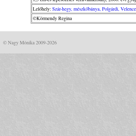
Lelőhely:
Szár-hegy, mészkőbánya, Polgárdi, Velence
©Körmendy Regina
© Nagy Mónika 2009-2026