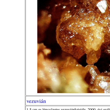
vezuvián
1,5 cm-es lépcsőzetes vezuviánkristály, 2000. évi gyűj