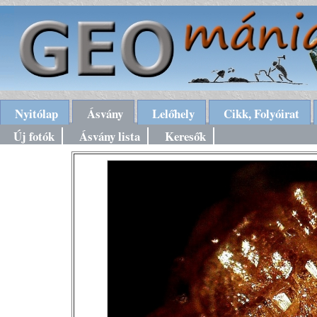
Nyitólap
Ásvány
Lelőhely
Cikk, Folyóirat
Új fotók
Ásvány lista
Keresők