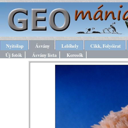
Nyitólap
Ásvány
Lelőhely
Cikk, Folyóirat
Új fotók
Ásvány lista
Keresők