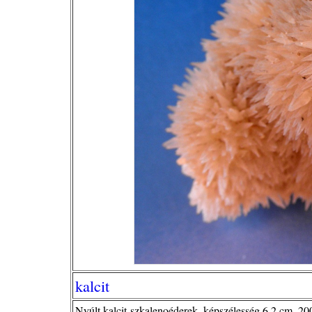
kalcit
Nyúlt kalcit-szkalenoéderek, képszélesség 6,2 cm, 200