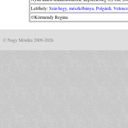
Lelőhely:
Szár-hegy, mészkőbánya, Polgárdi, Velence
©Körmendy Regina
© Nagy Mónika 2009-2026