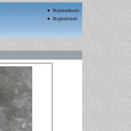
Bejelentkezés
Regisztráció