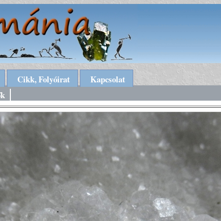
Cikk, Folyóirat
Kapcsolat
ők