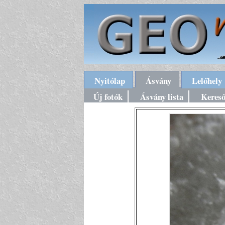
Nyitólap
Ásvány
Lelőhely
Új fotók
Ásvány lista
Keres