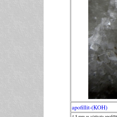
apofillit-(KOH)
4-5 mm-es víztiszta apofilli