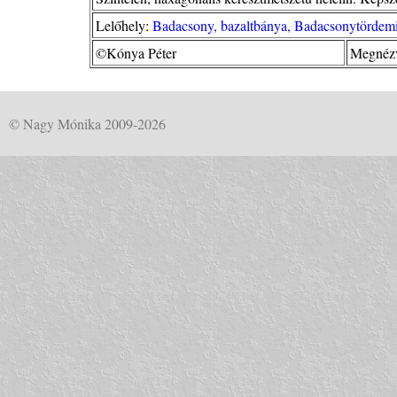
Lelőhely:
Badacsony, bazaltbánya, Badacsonytördemi
©Kónya Péter
Megnézv
© Nagy Mónika 2009-2026