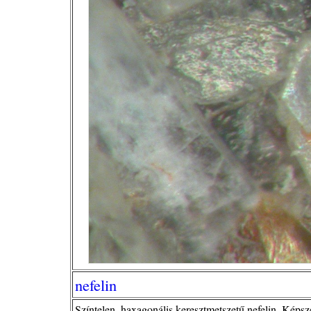
nefelin
Színtelen, haxagonális keresztmetszetű nefelin. Képs