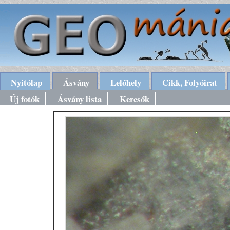
Nyitólap
Ásvány
Lelőhely
Cikk, Folyóirat
Új fotók
Ásvány lista
Keresők