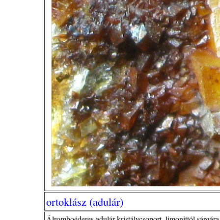
ortoklász (adulár)
Álromboéderes adulár kristálycsoport, limonittól sárgár