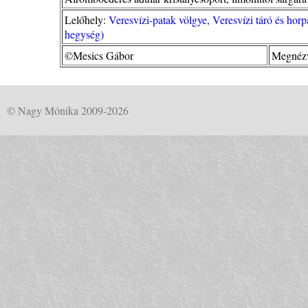
Lelőhely:
Veresvízi-patak völgye, Veresvízi táró és ho
hegység)
©Mesics Gábor
Megnézv
© Nagy Mónika 2009-2026