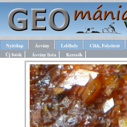
Nyitólap
Ásvány
Lelőhely
Cikk, Folyóirat
Új fotók
Ásvány lista
Keresők