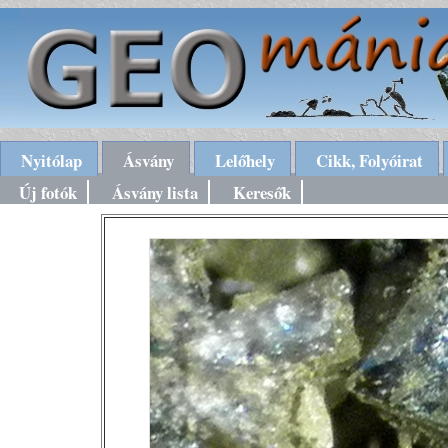
Nyitólap
Ásvány
Lelőhely
Cikk, Folyóirat
Új fotók
Ásvány lista
Keresők