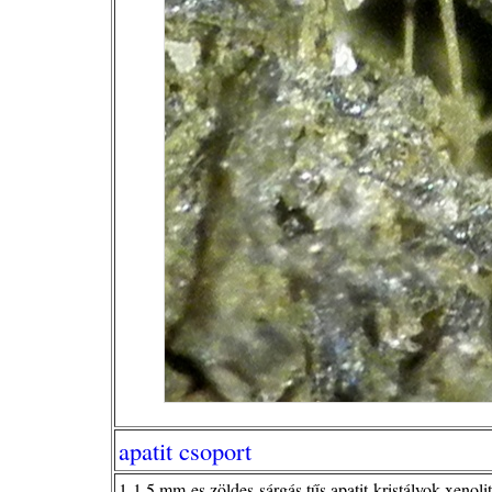
apatit csoport
1-1,5 mm-es zöldes-sárgás tűs apatit-kristályok xenoli