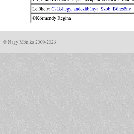
Lelőhely:
Csák-hegy, andezitbánya, Szob, Börzsöny
©Körmendy Regina
© Nagy Mónika 2009-2026