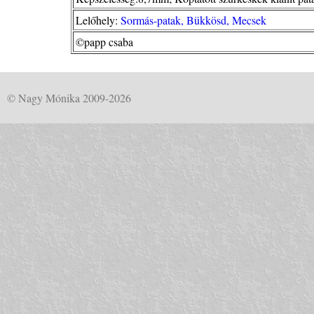
Lelőhely:
Sormás-patak, Bükkösd, Mecsek
©papp csaba
© Nagy Mónika 2009-2026