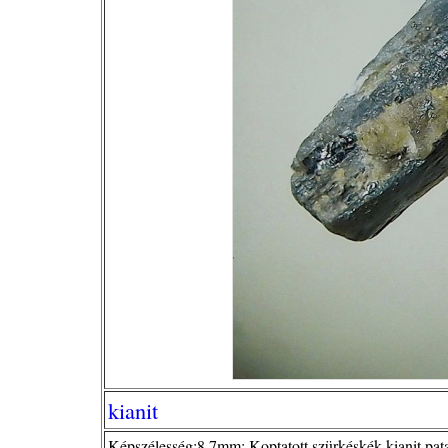
kianit
Képszélesség:8,7mm; Koptatott szürkéskék kianit pat