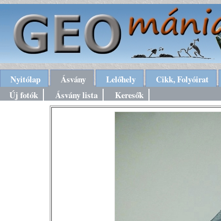
Nyitólap
Ásvány
Lelőhely
Cikk, Folyóirat
Új fotók
Ásvány lista
Keresők