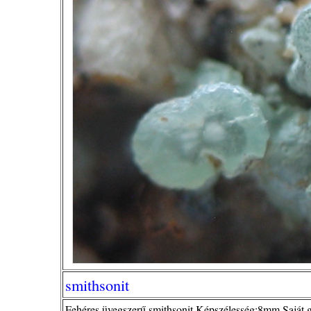
smithsonit
Fehéres üvegszerű smithsonit.Képszélesség:8mm Saját g