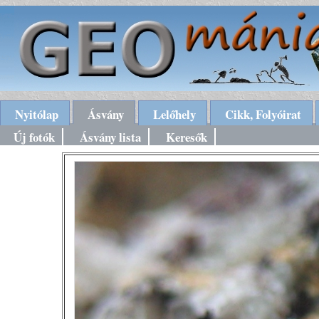
Nyitólap
Ásvány
Lelőhely
Cikk, Folyóirat
Új fotók
Ásvány lista
Keresők