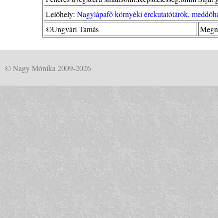
Lelőhely:
Nagylápafő környéki érckutatótárók, meddőhá
©Ungvári Tamás
Megné
© Nagy Mónika 2009-2026