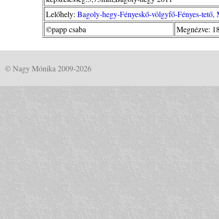
Lelőhely:
Bagoly-hegy-Fényeskő-völgyfő-Fényes-tető,
©papp csaba
Megnézve: 1
© Nagy Mónika 2009-2026