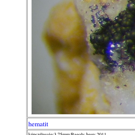
hematit
képszélesség:3,75mm;Bagoly-hegy 2011