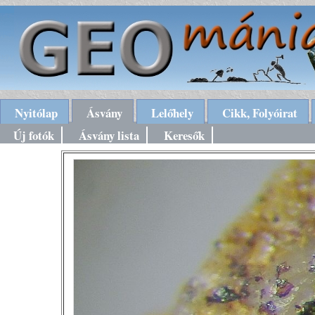
Nyitólap
Ásvány
Lelőhely
Cikk, Folyóirat
Új fotók
Ásvány lista
Keresők