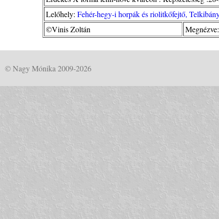
Lelőhely:
Fehér-hegy-i horpák és riolitkőfejtő, Telkib
©Vinis Zoltán
Megnézve:
© Nagy Mónika 2009-2026