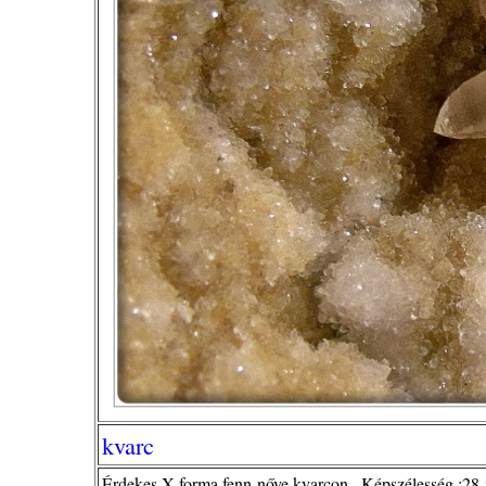
kvarc
Érdekes X forma fenn-nőve kvarcon . Képszélesség :2