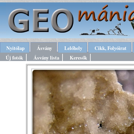
Nyitólap
Ásvány
Lelőhely
Cikk, Folyóirat
Új fotók
Ásvány lista
Keresők