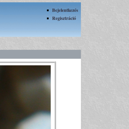
Bejelentkezés
Regisztráció