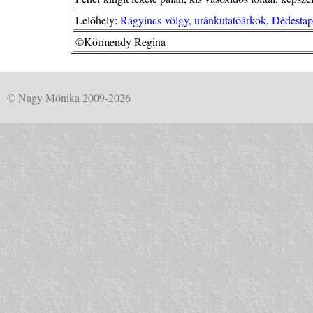
Lelőhely:
Rágyincs-völgy, uránkutatóárkok, Dédesta
©Körmendy Regina
© Nagy Mónika 2009-2026