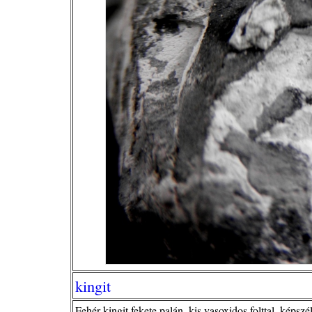
kingit
Fehér kingit fekete palán, kis vasoxidos folttal, képsz