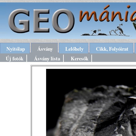
Nyitólap
Ásvány
Lelőhely
Cikk, Folyóirat
Új fotók
Ásvány lista
Keresők