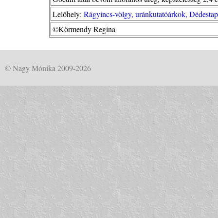
Lelőhely:
Rágyincs-völgy, uránkutatóárkok, Dédesta
©Körmendy Regina
© Nagy Mónika 2009-2026