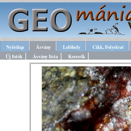
Nyitólap
Ásvány
Lelőhely
Cikk, Folyóirat
Új fotók
Ásvány lista
Keresők