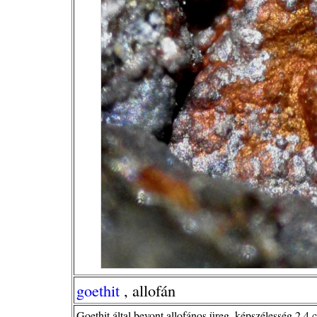
goethit
, allofán
Goethit által bevont allofános üreg, képszélesség 2,4 