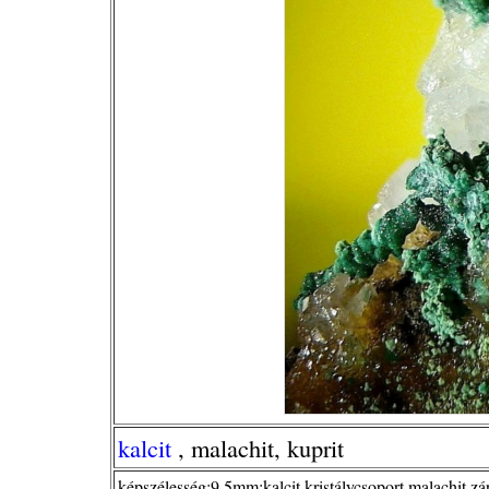
kalcit
, malachit, kuprit
képszélesség:9,5mm;kalcit kristálycsoport malachit zá