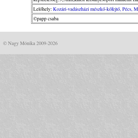
Lelőhely:
Kozári-vadászházi mészkő-kőfejtő, Pécs, 
©papp csaba
© Nagy Mónika 2009-2026