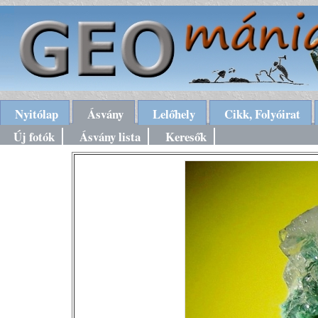
Nyitólap
Ásvány
Lelőhely
Cikk, Folyóirat
Új fotók
Ásvány lista
Keresők