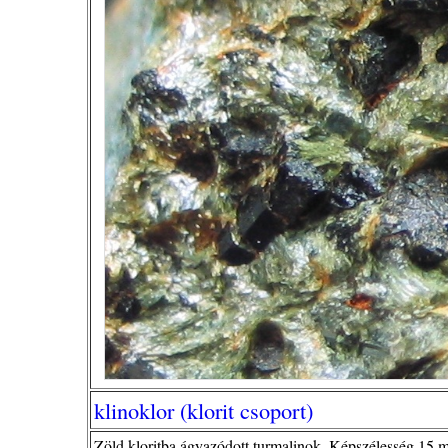
klinoklor (klorit csoport)
Zöld kloritba ágyazódott turmalinok. Képszélesség 15 m