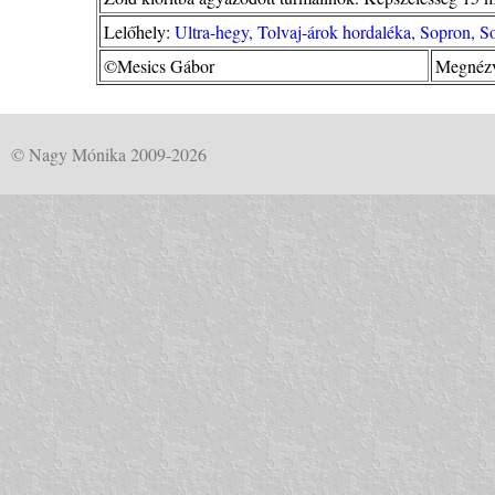
Lelőhely:
Ultra-hegy, Tolvaj-árok hordaléka, Sopron, 
©Mesics Gábor
Megnézv
© Nagy Mónika 2009-2026