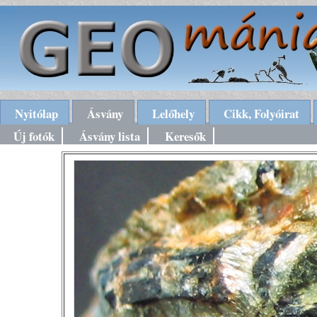
Nyitólap
Ásvány
Lelőhely
Cikk, Folyóirat
Új fotók
Ásvány lista
Keresők