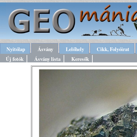
Nyitólap
Ásvány
Lelőhely
Cikk, Folyóirat
Új fotók
Ásvány lista
Keresők