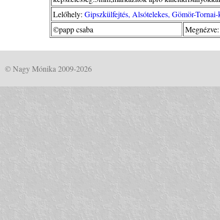
Lelőhely:
Gipszkülfejtés, Alsótelekes, Gömör-Tornai-
©papp csaba
Megnézve:
© Nagy Mónika 2009-2026