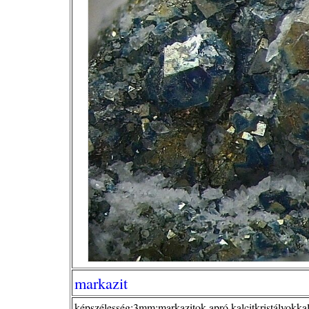
markazit
képszélesség:3mm;markazitok apró kalcitkristályokkal