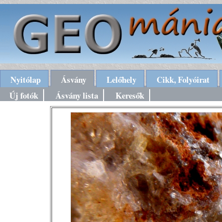
Nyitólap
Ásvány
Lelőhely
Cikk, Folyóirat
Új fotók
Ásvány lista
Keresők