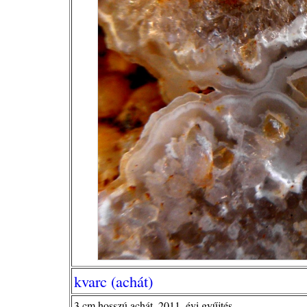
kvarc (achát)
3 cm hosszú achát, 2011. évi gyűjtés