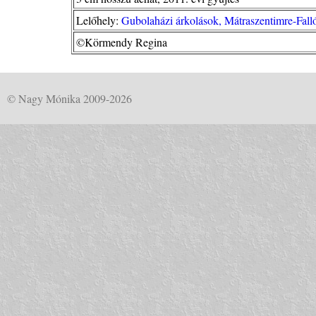
Lelőhely:
Gubolaházi árkolások, Mátraszentimre-Fall
©Körmendy Regina
© Nagy Mónika 2009-2026