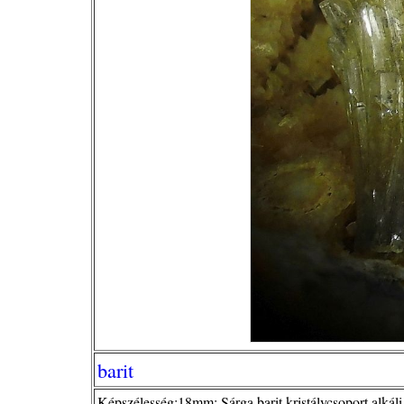
barit
Képszélesség:18mm; Sárga barit kristálycsoport alkáli