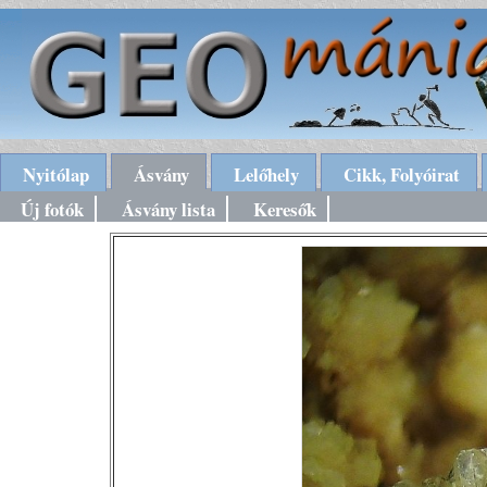
Nyitólap
Ásvány
Lelőhely
Cikk, Folyóirat
Új fotók
Ásvány lista
Keresők