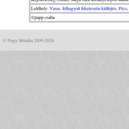
Lelőhely:
Vasas, felhagyott feketeszén-külfejtés, Pécs
©papp csaba
© Nagy Mónika 2009-2026