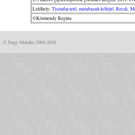
Lelőhely:
Tisztafar-tető, metabazalt-kőfejtő, Recsk, M
©Körmendy Regina
© Nagy Mónika 2009-2026