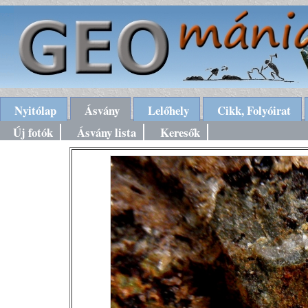
Nyitólap
Ásvány
Lelőhely
Cikk, Folyóirat
Új fotók
Ásvány lista
Keresők