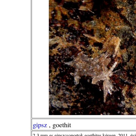
gipsz
, goethit
2-3 mm-es gipszcsoportok goethites kérgen, 2011. évi