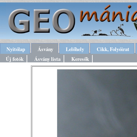
Nyitólap
Ásvány
Lelőhely
Cikk, Folyóirat
Új fotók
Ásvány lista
Keresők