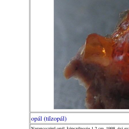
opál (tűzopál)
Narancsszínű opál, képszélesség 1,2 cm, 1998. évi gy