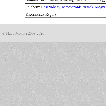
Lelőhely:
Hosszú-hegy, nemesopál-feltárások, Megya
©Körmendy Regina
© Nagy Mónika 2009-2026