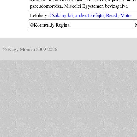
pszeudomorfóza, Miskolci Egyetemen bevizsgálva
Lelőhely:
Csákány-kő, andezit-kőfejtő, Recsk, Mátra
©Körmendy Regina
© Nagy Mónika 2009-2026