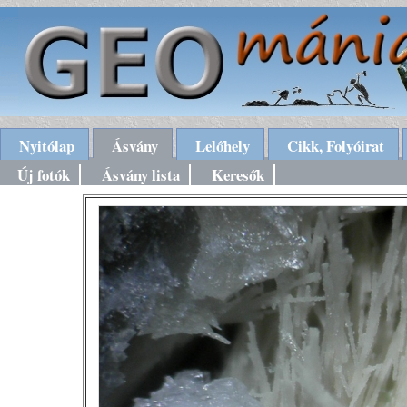
Nyitólap
Ásvány
Lelőhely
Cikk, Folyóirat
Új fotók
Ásvány lista
Keresők