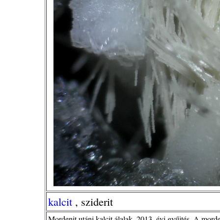
kalcit
, sziderit
Mordenit utáni kalcit álalak, 2013. évi gyűjtés. A mor