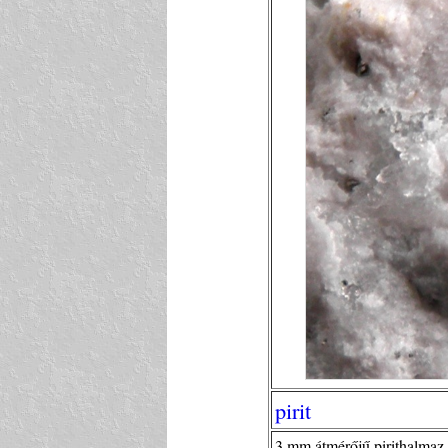
pirit
3 mm átmérőjű pirithalmaz 