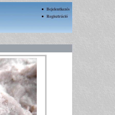
Bejelentkezés
Regisztráció