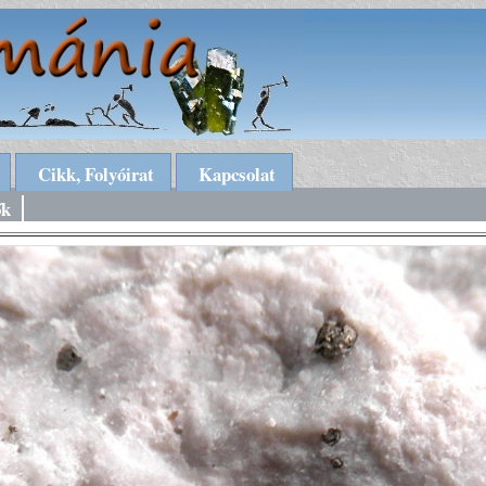
Cikk, Folyóirat
Kapcsolat
ők