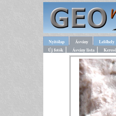
Nyitólap
Ásvány
Lelőhely
Új fotók
Ásvány lista
Keres