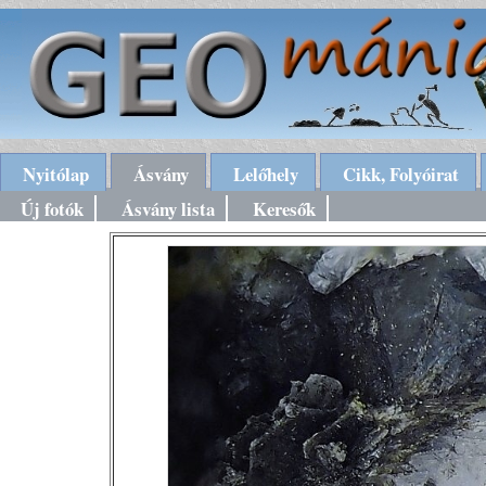
Nyitólap
Ásvány
Lelőhely
Cikk, Folyóirat
Új fotók
Ásvány lista
Keresők