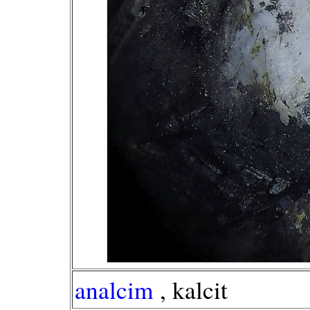
analcim
, kalcit