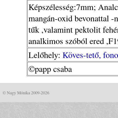
Képszélesség:7mm; Analcim
mangán-oxid bevonattal -na
tűk ,valamint pektolit feh
analkimos szóból ered ,F1
Lelőhely:
Köves-tető, fon
©papp csaba
© Nagy Mónika 2009-2026