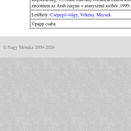
zirconium az Arab zargun = aranyszínű szóból ,1999.
Lelőhely:
Csepegő-völgy, Vékény, Mecsek
©papp csaba
© Nagy Mónika 2009-2026