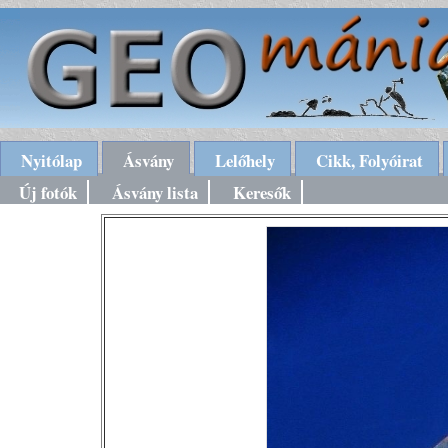
Nyitólap
Ásvány
Lelőhely
Cikk, Folyóirat
Új fotók
Ásvány lista
Keresők