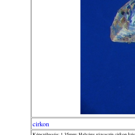
cirkon
Képszélesség: 1,35mm; Halvány rózsaszín cirkon kristá