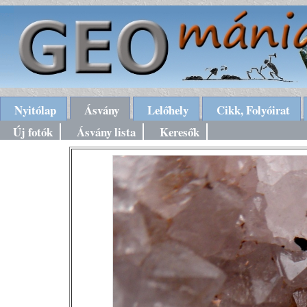
Nyitólap
Ásvány
Lelőhely
Cikk, Folyóirat
Új fotók
Ásvány lista
Keresők