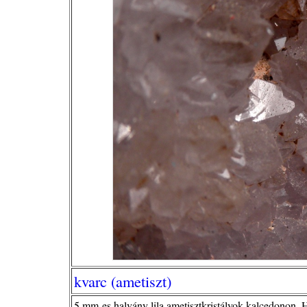
kvarc (ametiszt)
5 mm-es halvány lila ametisztkristályok kalcedonon,