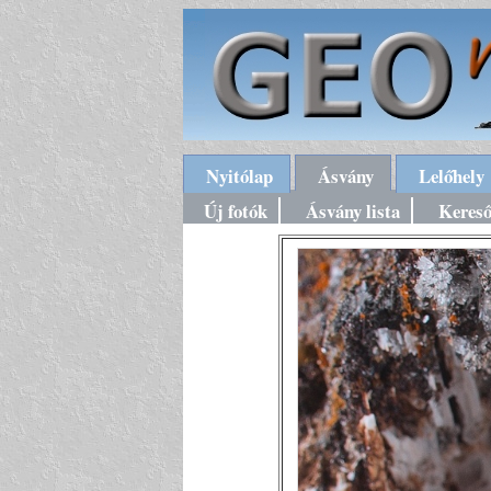
Nyitólap
Ásvány
Lelőhely
Új fotók
Ásvány lista
Keres