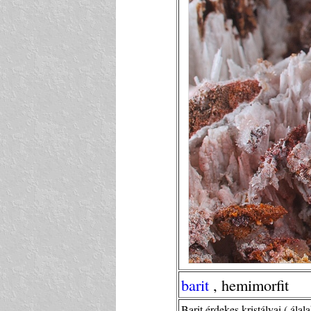
barit
, hemimorfit
Barit érdekes kristályai ( ál