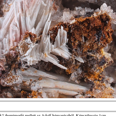
alak? )hemimorfit mellett az Adolf-bányarészből. Képszélesség 1cm.