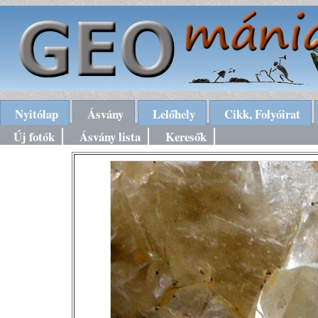
Nyitólap
Ásvány
Lelőhely
Cikk, Folyóirat
Új fotók
Ásvány lista
Keresők