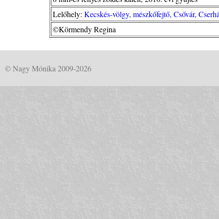
Lelőhely:
Kecskés-völgy, mészkőfejtő, Csővár, Cserhá
©Körmendy Regina
© Nagy Mónika 2009-2026