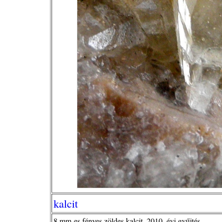
kalcit
8 mm-es fényes zöldes kalcit, 2010. évi gyűjtés