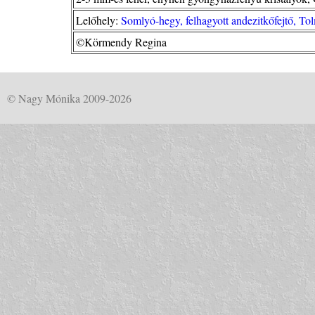
Lelőhely:
Somlyó-hegy, felhagyott andezitkőfejtő, To
©Körmendy Regina
© Nagy Mónika 2009-2026