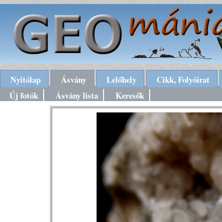
Nyitólap
Ásvány
Lelőhely
Cikk, Folyóirat
Új fotók
Ásvány lista
Keresők