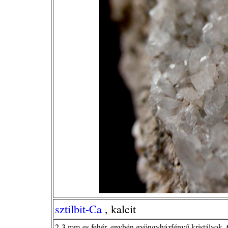
sztilbit-Ca
, kalcit
2-3 mm-es fehér, enyhén gyöngyházfényű kristályok,