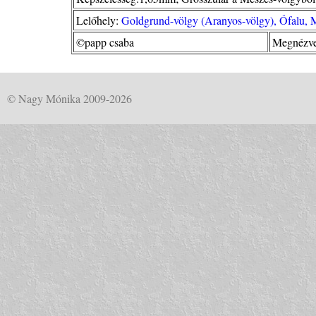
Lelőhely:
Goldgrund-völgy (Aranyos-völgy), Ófalu, 
©papp csaba
Megnézve
© Nagy Mónika 2009-2026