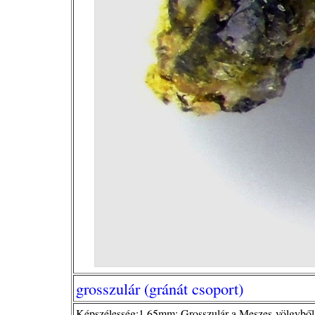
grosszulár (gránát csoport)
Képszélesség:1,65mm; Grosszulár a Meszes-völgyből, e