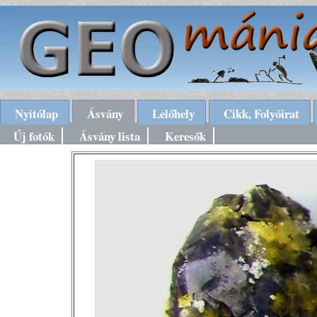
Nyitólap
Ásvány
Lelőhely
Cikk, Folyóirat
Új fotók
Ásvány lista
Keresők