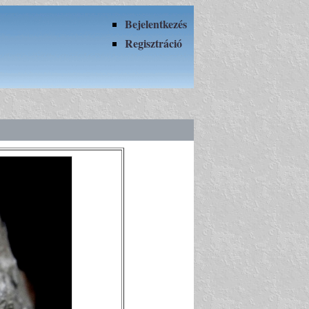
Bejelentkezés
Regisztráció