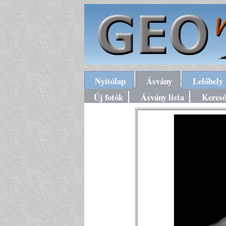
Nyitólap
Ásvány
Lelőhely
Új fotók
Ásvány lista
Keres