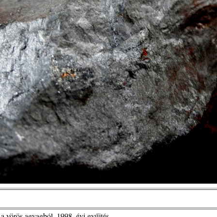
 a vörös agyagból, 1998. évi gyűjtés