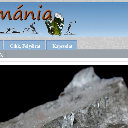
Cikk, Folyóirat
Kapcsolat
ők