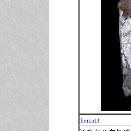
hematit
Tömör, 4 cm széles hematit