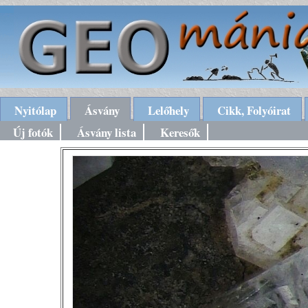
Nyitólap
Ásvány
Lelőhely
Cikk, Folyóirat
Új fotók
Ásvány lista
Keresők