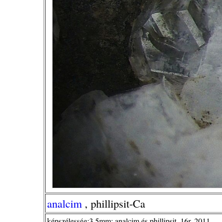
analcim
, phillipsit-Ca
képszélesség:3,5mm; analcim és phillipsit ,16r, 2011