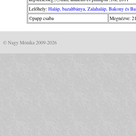
Lelőhely:
Haláp, bazaltbánya, Zalahaláp, Bakony és Bal
©papp csaba
Megnézve: 21
© Nagy Mónika 2009-2026