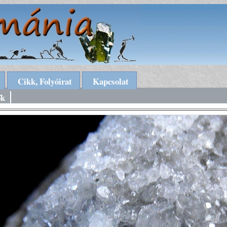
Cikk, Folyóirat
Kapcsolat
ők