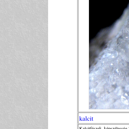
kalcit
Kalcitfészek, képszélesség 