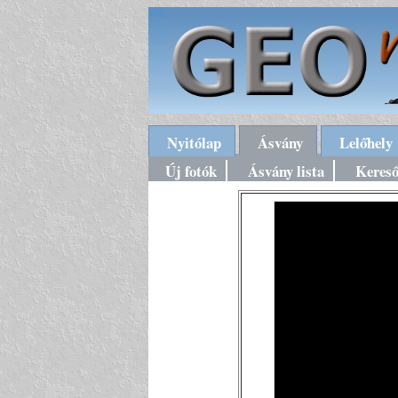
Nyitólap
Ásvány
Lelőhely
Új fotók
Ásvány lista
Keres