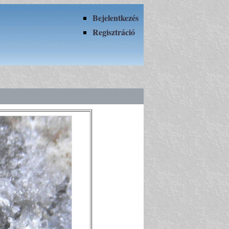
Bejelentkezés
Regisztráció