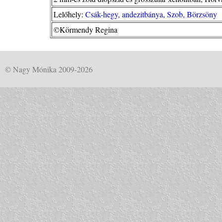
Lelőhely:
Csák-hegy, andezitbánya, Szob, Börzsöny
©Körmendy Regina
© Nagy Mónika 2009-2026