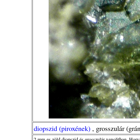
diopszid (piroxének)
, grosszulár (grán
2 mm-es zöld diopszid és grosszulár xenolitban, Horv