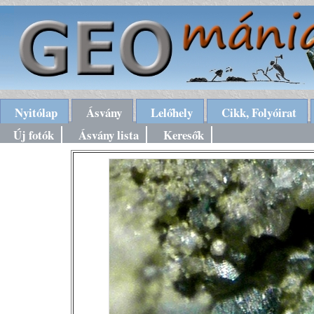
Nyitólap
Ásvány
Lelőhely
Cikk, Folyóirat
Új fotók
Ásvány lista
Keresők