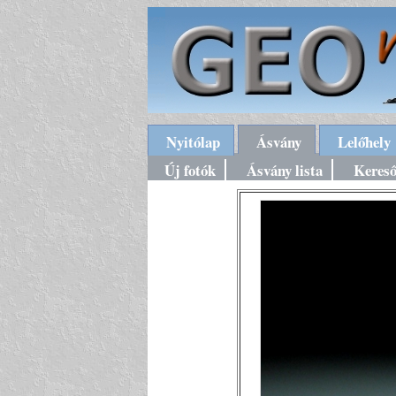
Nyitólap
Ásvány
Lelőhely
Új fotók
Ásvány lista
Keres