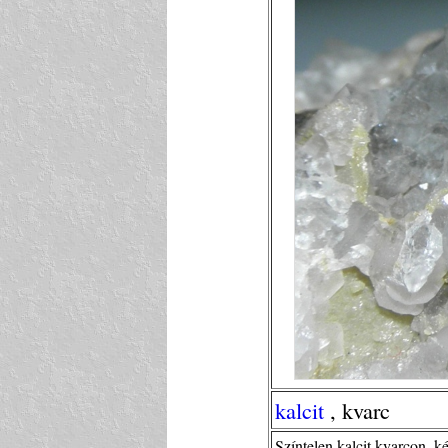
kalcit
, kvarc
Színtelen kalcit kvarcon, 