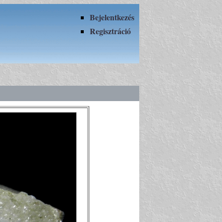
Bejelentkezés
Regisztráció