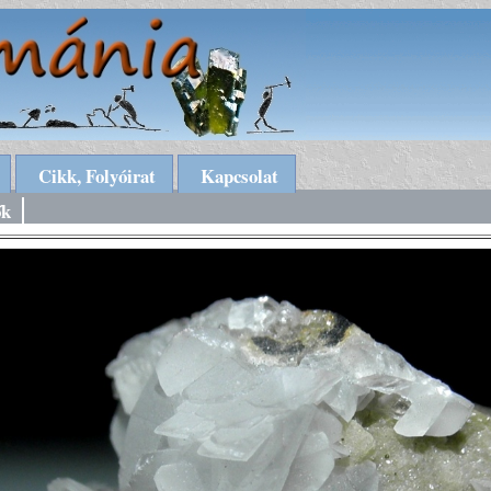
Cikk, Folyóirat
Kapcsolat
ők