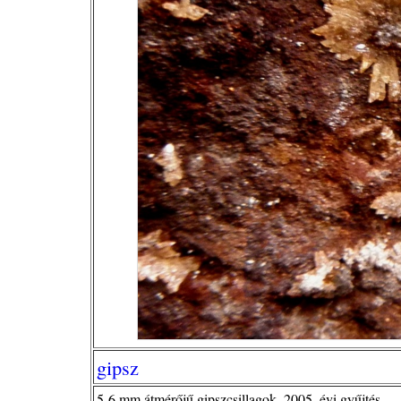
gipsz
5-6 mm átmérőjű gipszcsillagok, 2005. évi gyűjtés