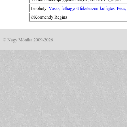
Lelőhely:
Vasas, felhagyott feketeszén-külfejtés, Pécs
©Körmendy Regina
© Nagy Mónika 2009-2026