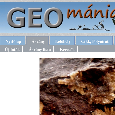
Nyitólap
Ásvány
Lelőhely
Cikk, Folyóirat
Új fotók
Ásvány lista
Keresők